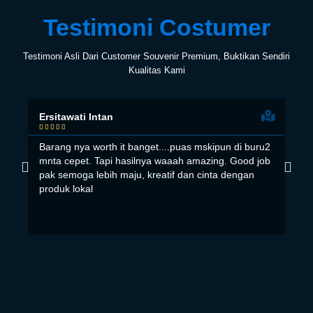
Testimoni Costumer
Testimoni Asli Dari Customer Souvenir Premium, Buktikan Sendiri
Kualitas Kami
Ersitawati Intan
Fad








Barang nya worth it banget....puas mskipun di buru2
Has
mnta cepet. Tapi hasilnya waaah amazing. Good job
pok
pak semoga lebih maju, kreatif dan cinta dengan
produk lokal