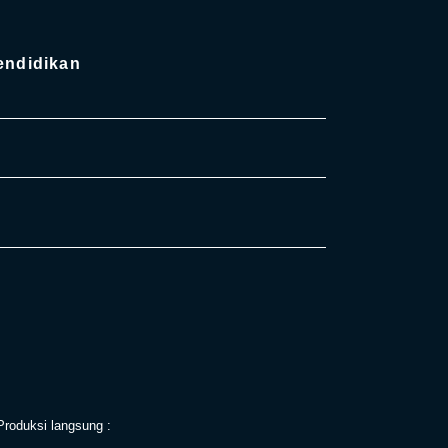
endidikan
roduksi langsung :