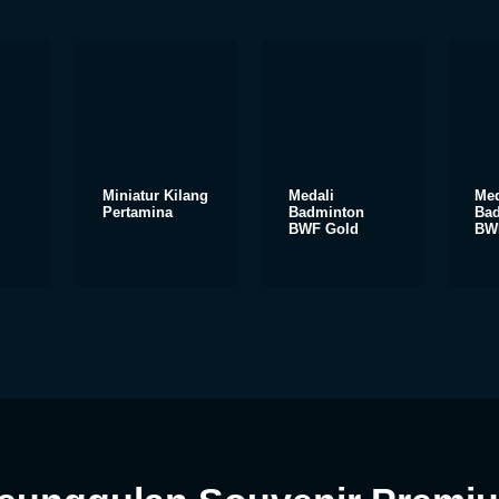
Miniatur Kilang
Medali
Med
Pertamina
Badminton
Ba
BWF Gold
BWF