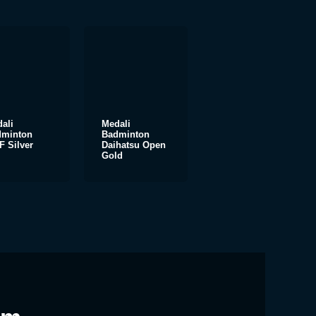
ali
Medali
dminton
Badminton
 Silver
Daihatsu Open
Gold