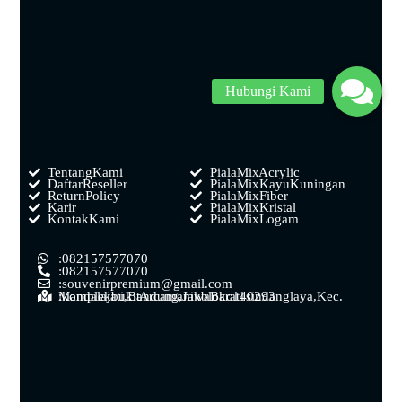
Tentang Kami
Piala Mix Acrylic
Daftar Reseller
Piala Mix Kayu Kuningan
Return Policy
Piala Mix Fiber
Karir
Piala Mix Kristal
Kontak Kami
Piala Mix Logam
: 0821 5757 7070
: 0821 5757 7070
: souvenirpremium@gmail.com
: komplek bukit Arcamanik blok c 11 sindanglaya, Kec. Mandalajati, Bandung, Jawa Barat 40293